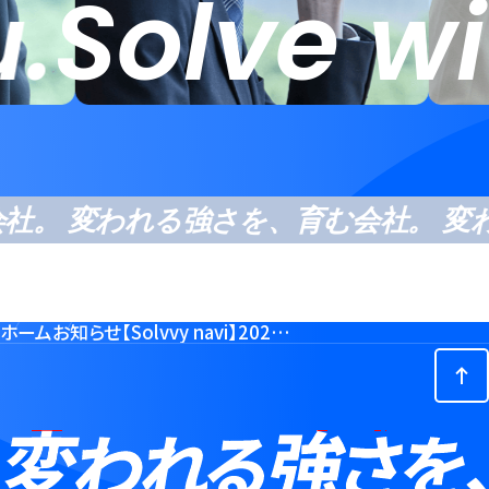
u.
Solve wi
。 変われる強さを、育む会社。 変わ
ホーム
お知らせ
【Solvvy navi】2026年3月記事を公開しました