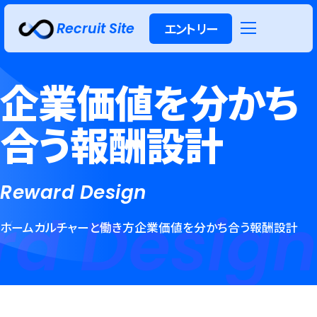
Recruit Site
エントリー
キャリア
インターン
新卒採用
採用
シップ
企業価値を分かち
合う報酬設計
Reward Design
d Design
ホーム
カルチャーと働き方
企業価値を分かち合う報酬設計